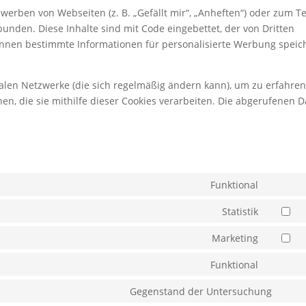
erben von Webseiten (z. B. „Gefällt mir“, „Anheften“) oder zum Te
bunden. Diese Inhalte sind mit Code eingebettet, der von Dritten
können bestimmte Informationen für personalisierte Werbung speic
zialen Netzwerke (die sich regelmäßig ändern kann), um zu erfahren
en, die sie mithilfe dieser Cookies verarbeiten. Die abgerufenen 
Funktional
Consent
to
Statistik
Consent
service
to
Marketing
wordpre
Consent
service
to
Funktional
google-
Consent
service
analytic
to
Gegenstand der Untersuchung
google-
Cons
service